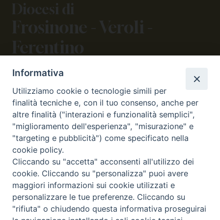
Diocesi di
Frosinone - Veroli -
Ferentino
Informativa
CONTATTI
Utilizziamo cookie o tecnologie simili per
viale Volsci 105 (ex via dei Monti Lepini)
finalità tecniche e, con il tuo consenso, anche per
03100 Frosinone (FR)
altre finalità ("interazioni e funzionalità semplici",
tel. 0775.290973 - 0775.290852
"miglioramento dell'esperienza", "misurazione" e
curia@diocesifrosinone.it
"targeting e pubblicità") come specificato nella
cookie policy.
Cliccando su "accetta" acconsenti all'utilizzo dei
SEGUICI SU
cookie. Cliccando su "personalizza" puoi avere
maggiori informazioni sui cookie utilizzati e
personalizzare le tue preferenze. Cliccando su
"rifiuta" o chiudendo questa informativa proseguirai