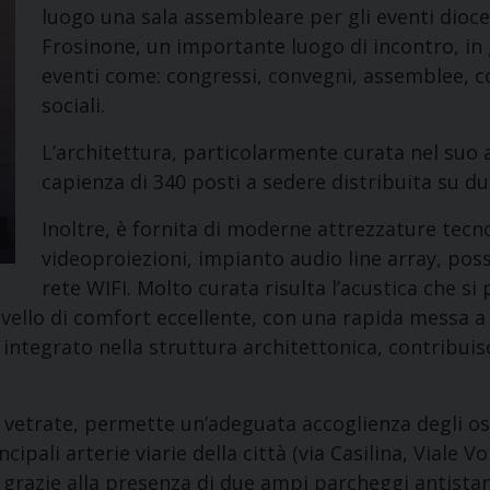
luogo una sala assembleare per gli eventi dioces
Frosinone, un importante luogo di incontro, in g
eventi come: congressi, convegni, assemblee, co
sociali.
L’architettura, particolarmente curata nel suo 
capienza di 340 posti a sedere distribuita su due 
Inoltre, è fornita di moderne attrezzature tecn
videoproiezioni, impianto audio line array, poss
rete WIFI. Molto curata risulta l’acustica che si
livello di comfort eccellente, con una rapida messa 
ntegrato nella struttura architettonica, contribuisce
ci vetrate, permette un’adeguata accoglienza degli os
ipali arterie viarie della città (via Casilina, Viale V
, grazie alla presenza di due ampi parcheggi antistan