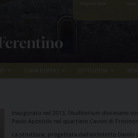
9 Agosto 2026
Santa 
 Ferentino
IO
CURIA E UFFICI
ISTITUZIONI
NEW
Inaugurato nel 2013, l’Auditorium diocesano sor
Paolo Apostolo nel quartiere Cavoni di Frosinon
La struttura, progettata dall’architetto Danilo L