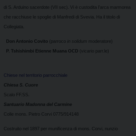
di S. Arduino sacerdote (VII sec). Vi è custodita l’arca marmorea
che racchiuse le spoglie di Manfredi di Svevia. Ha il titolo di
Collegiata.
Don Antonio Covito
(parroco
in solidum
moderatore)
P. Tshishimbi Etienne Muana OCD
(vicario parr.le)
Chiese nel territorio parrocchiale
Chiesa S. Cuore
Scalo FF.SS.
Santuario Madonna del Carmine
Colle mons. Pietro Corvi 0775/914148
Costruito nel 1897 per munificenza di mons. Corvi, nunzio