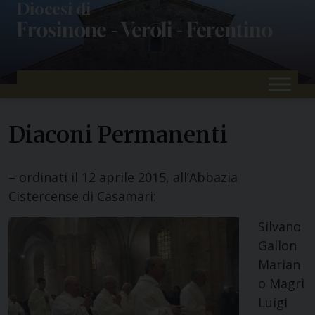
Skip
Diocesi di
Frosinone - Veroli - Ferentino
to
content
Diaconi Permanenti
– ordinati il 12 aprile 2015, all’Abbazia
Cistercense di Casamari:
Silvano
Gallon
Marian
o Magrì
Luigi