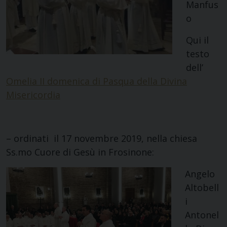
Manfus
o
Qui il
testo
dell’
Omelia II domenica di Pasqua della Divina
Misericordia
– ordinati il 17 novembre 2019, nella chiesa
Ss.mo Cuore di Gesù in Frosinone:
Angelo
Altobell
i
Antonel