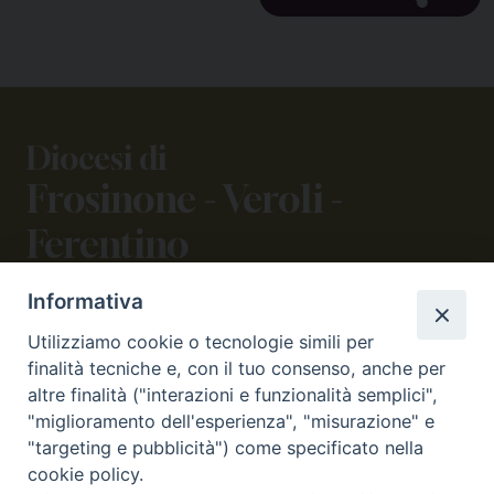
Diocesi di
Frosinone - Veroli -
Ferentino
Informativa
CONTATTI
Utilizziamo cookie o tecnologie simili per
viale Volsci 105 (ex via dei Monti Lepini)
finalità tecniche e, con il tuo consenso, anche per
03100 Frosinone (FR)
altre finalità ("interazioni e funzionalità semplici",
tel. 0775.290973 - 0775.290852
"miglioramento dell'esperienza", "misurazione" e
curia@diocesifrosinone.it
"targeting e pubblicità") come specificato nella
cookie policy.