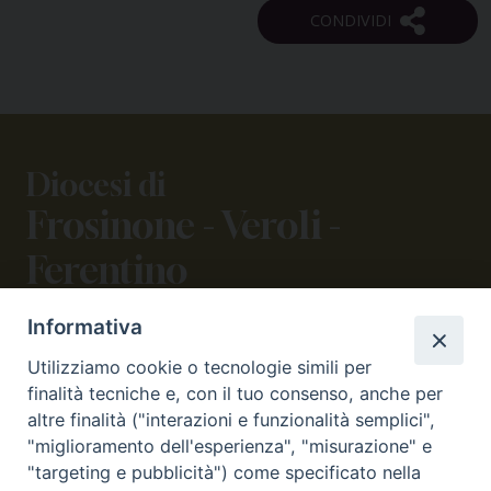
Diocesi di
Frosinone - Veroli -
Ferentino
Informativa
CONTATTI
Utilizziamo cookie o tecnologie simili per
viale Volsci 105 (ex via dei Monti Lepini)
finalità tecniche e, con il tuo consenso, anche per
03100 Frosinone (FR)
altre finalità ("interazioni e funzionalità semplici",
tel. 0775.290973 - 0775.290852
"miglioramento dell'esperienza", "misurazione" e
curia@diocesifrosinone.it
"targeting e pubblicità") come specificato nella