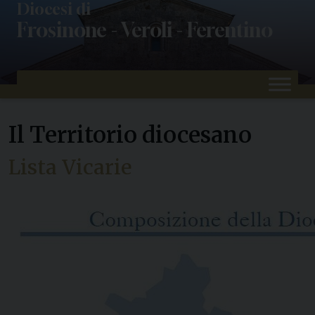
Skip
Diocesi di
Frosinone - Veroli - Ferentino
to
content
Il Territorio diocesano
Lista Vicarie