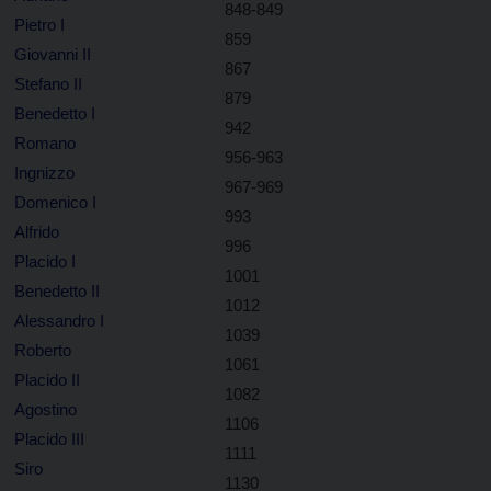
848-849
Pietro I
859
Giovanni II
867
Stefano II
879
Benedetto I
942
Romano
956-963
Ingnizzo
967-969
Domenico I
993
Alfrido
996
Placido I
1001
Benedetto II
1012
Alessandro I
1039
Roberto
1061
Placido II
1082
Agostino
1106
Placido III
1111
Siro
1130