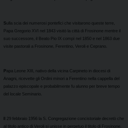
S
ulla scia dei numerosi pontefici che visitarono queste terre,
Papa Gregorio XVI nel 1843 visitò la città di Frosinone mentre il
suo successore, il Beato Pio IX compì nel 1850 e nel 1863 due
visite pastorali a Frosinone, Ferentino, Veroli e Ceprano.
P
apa Leone XIII, nativo della vicina Carpineto in diocesi di
Anagni, ricevette gli Ordini minori a Ferentino nella cappella del
palazzo episcopale e probabilmente fu alunno per breve tempo
del locale Seminario.
I
l 29 febbraio 1956 la S. Congregazione concistoriale decretò che
al titolo antico di Veroli si unisse in perpetuo il titolo di Frosinone.