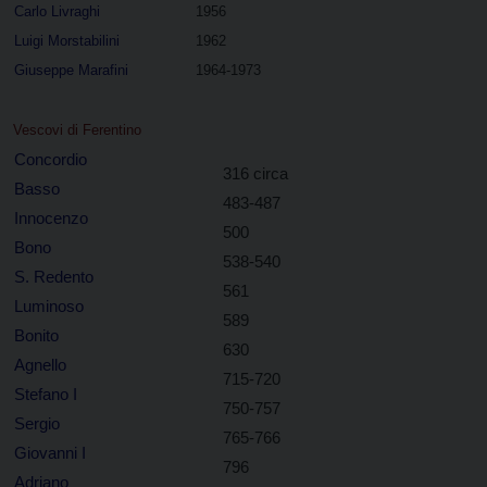
Carlo Livraghi
1956
Luigi Morstabilini
1962
Giuseppe Marafini
1964-1973
Vescovi di Ferentino
Concordio
316 circa
Basso
483-487
Innocenzo
500
Bono
538-540
S. Redento
561
Luminoso
589
Bonito
630
Agnello
715-720
Stefano I
750-757
Sergio
765-766
Giovanni I
796
Adriano