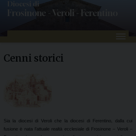
Skip
Diocesi di
Frosinone - Veroli - Ferentino
to
content
Cenni storici
Sia la diocesi di Veroli che la diocesi di Ferentino, dalla cui
fusione è nata l’attuale realtà ecclesiale di Frosinone – Veroli –