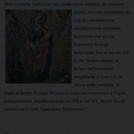
U
na costante tradizione, accettata come veritiera da emin
enti
storici, ma non supportata da
una documentazione
obiettivamente probante,
asserisce che anche
Frosinone fu sede
episcopale fino al secolo VIII
e che l’antica diocesi al
tempo dell’invasione
longobarda si fuse con la
vicina sede verolana. In
realtà al tempo di papa Simmaco, i vescovi Innocenzo e Papìa
sottoscrissero, rispettivamente nel 499 e nel 501, alcuni Sinodi
romani con il titolo
“episcopus frosonensis”.