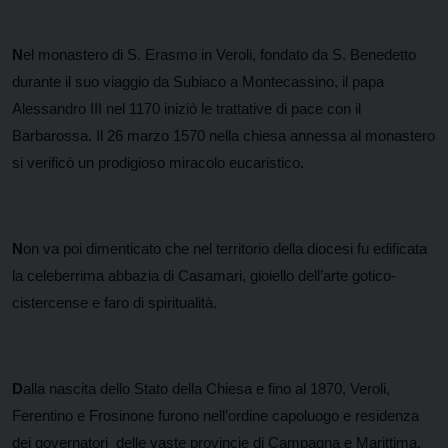
N
el monastero di S. Erasmo in Veroli, fondato da S. Benedetto
durante il suo viaggio da Subiaco a Montecassino, il papa
Alessandro III nel 1170 iniziò le trattative di pace con il
Barbarossa. Il 26 marzo 1570 nella chiesa annessa al monastero
si verificò un prodigioso miracolo eucaristico.
N
on va poi dimenticato che nel territorio della diocesi fu edificata
la celeberrima abbazia di Casamari, gioiello dell’arte gotico-
cistercense e faro di spiritualità.
D
alla nascita dello Stato della Chiesa e fino al 1870, Veroli,
Ferentino e Frosinone furono nell’ordine capoluogo e residenza
dei governatori delle vaste provincie di Campagna e Marittima.