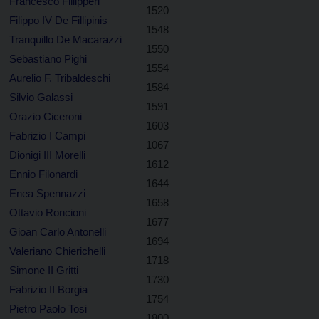
Francesco Fillipperi
1520
Filippo IV De Fillipinis
1548
Tranquillo De Macarazzi
1550
Sebastiano Pighi
1554
Aurelio F. Tribaldeschi
1584
Silvio Galassi
1591
Orazio Ciceroni
1603
Fabrizio I Campi
1067
Dionigi III Morelli
1612
Ennio Filonardi
1644
Enea Spennazzi
1658
Ottavio Roncioni
1677
Gioan Carlo Antonelli
1694
Valeriano Chierichelli
1718
Simone II Gritti
1730
Fabrizio II Borgia
1754
Pietro Paolo Tosi
1800