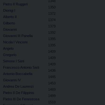
1348
Pietro II Ruggeri
1350
Dionigi I
1372
Alberto II
1374
Gilberto
1379
Giovanni
1392
Giovanni III Panella
1395
Nicola I Vincioni
1395
Angelo
1409
Gregorio
1409
Simone I Sisti
1409
Francesco Antonio Sisti
1436
Antonio Boccabella
1445
Giovanni IV
1453
Andrea De Laurenzi
1489
Pietro II De Filippinis
1499
Pietro III De Fenestrosa
1510