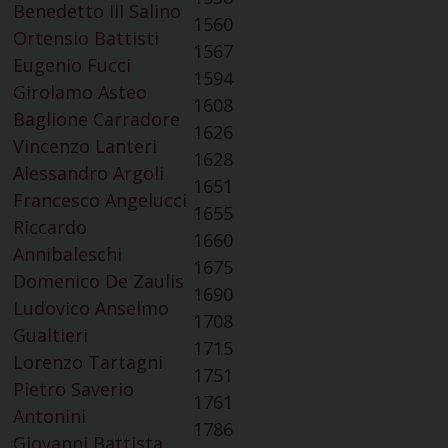
Benedetto III Salino
1560
Ortensio Battisti
1567
Eugenio Fucci
1594
Girolamo Asteo
1608
Baglione Carradore
1626
Vincenzo Lanteri
1628
Alessandro Argoli
1651
Francesco Angelucci
1655
Riccardo
1660
Annibaleschi
1675
Domenico De Zaulis
1690
Ludovico Anselmo
1708
Gualtieri
1715
Lorenzo Tartagni
1751
Pietro Saverio
1761
Antonini
1786
Giovanni Battista