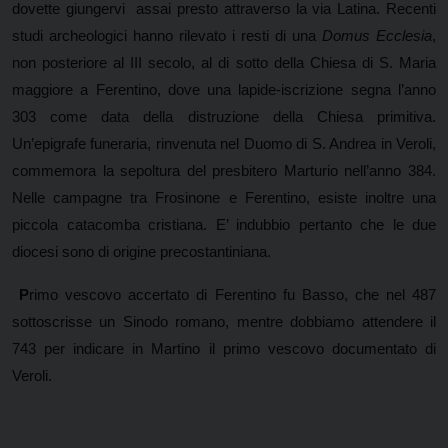
dovette giungervi assai presto attraverso la via Latina. Recenti
studi archeologici hanno rilevato i resti di una
Domus Ecclesia
,
non posteriore al III secolo, al di sotto della Chiesa di S. Maria
maggiore a Ferentino, dove una lapide-iscrizione segna l’anno
303 come data della distruzione della Chiesa primitiva.
Un’epigrafe funeraria, rinvenuta nel Duomo di S. Andrea in Veroli,
commemora la sepoltura del presbitero Marturio nell’anno 384.
Nelle campagne tra Frosinone e Ferentino, esiste inoltre una
piccola catacomba cristiana. E’ indubbio pertanto che le due
diocesi sono di origine precostantiniana.
P
rimo vescovo accertato di Ferentino fu Basso, che nel 487
sottoscrisse un Sinodo romano, mentre dobbiamo attendere il
743 per indicare in Martino il primo vescovo documentato di
Veroli.