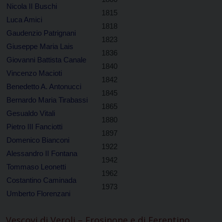
Nicola II Buschi
1815
Luca Amici
1818
Gaudenzio Patrignani
1823
Giuseppe Maria Lais
1836
Giovanni Battista Canale
1840
Vincenzo Macioti
1842
Benedetto A. Antonucci
1845
Bernardo Maria Tirabassi
1865
Gesualdo Vitali
1880
Pietro III Fanciotti
1897
Domenico Bianconi
1922
Alessandro II Fontana
1942
Tommaso Leonetti
1962
Costantino Caminada
1973
Umberto Florenzani
Vescovi di Veroli – Frosinone e di Ferentino