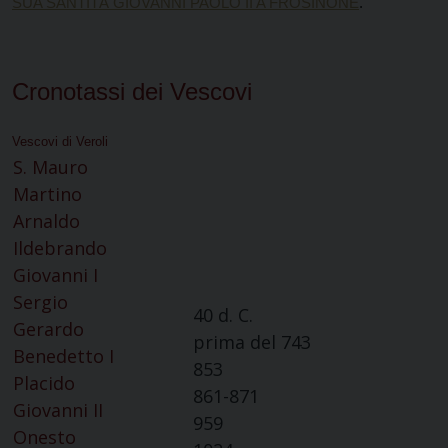
SUA SANTITÀ GIOVANNI PAOLO II A FROSINONE
.
Cronotassi dei Vescovi
Vescovi di Veroli
S. Mauro
Martino
Arnaldo
Ildebrando
Giovanni I
Sergio
40 d. C.
Gerardo
prima del 743
Benedetto I
853
Placido
861-871
Giovanni II
959
Onesto