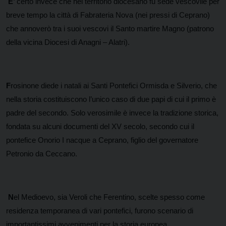
E’
certo invece che nel territorio diocesano fu sede vescovile per
breve tempo la città di Fabrateria Nova (nei pressi di Ceprano)
che annoverò tra i suoi vescovi il Santo martire Magno (patrono
della vicina Diocesi di Anagni – Alatri).
F
rosinone diede i natali ai Santi Pontefici Ormisda e Silverio, che
nella storia costituiscono l’unico caso di due papi di cui il primo è
padre del secondo. Solo verosimile è invece la tradizione storica,
fondata su alcuni documenti del XV secolo, secondo cui il
pontefice Onorio I nacque a Ceprano, figlio del governatore
Petronio da Ceccano.
N
el Medioevo, sia Veroli che Ferentino, scelte spesso come
residenza temporanea di vari pontefici, furono scenario di
importantissimi avvenimenti per la storia europea..