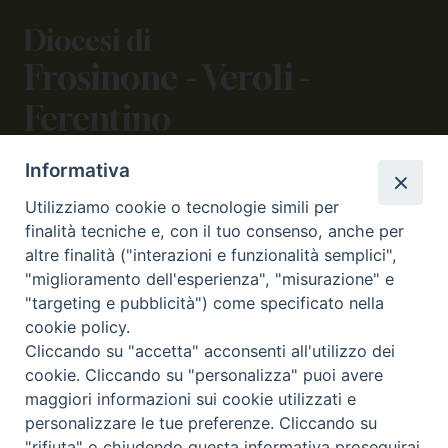
Diocesi di
Frosinone - Veroli -
Ferentino
Informativa
CONTATTI
Utilizziamo cookie o tecnologie simili per
viale Volsci 105 (ex via dei Monti Lepini)
finalità tecniche e, con il tuo consenso, anche per
03100 Frosinone (FR)
altre finalità ("interazioni e funzionalità semplici",
tel. 0775.290973 - 0775.290852
"miglioramento dell'esperienza", "misurazione" e
curia@diocesifrosinone.it
"targeting e pubblicità") come specificato nella
cookie policy.
Cliccando su "accetta" acconsenti all'utilizzo dei
SEGUICI SU
cookie. Cliccando su "personalizza" puoi avere
maggiori informazioni sui cookie utilizzati e
personalizzare le tue preferenze. Cliccando su
"rifiuta" o chiudendo questa informativa proseguirai