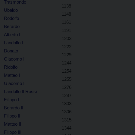
Trasmondo
1138
Ubaldo
1148
Rodolfo
1161
Berardo
1191
Alberto I
1203
Landolfo I
1222
Donato
1229
Giacomo I
1244
Ridolfo
1254
Matteo I
1255
Giacomo II
1276
Landolfo II Rossi
1297
Filippo I
1303
Berardo II
1306
Filippo II
1315
Matteo II
1344
Filippo III