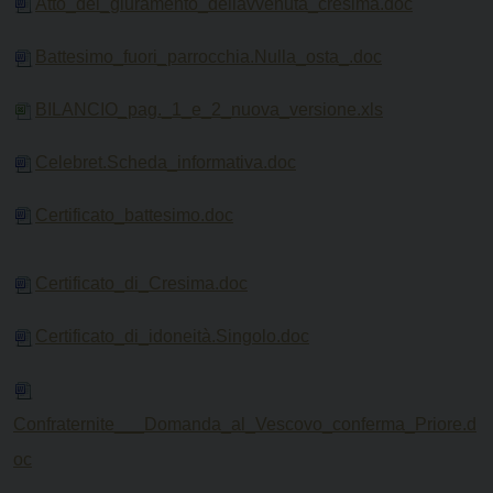
Atto_del_giuramento_dellavvenuta_cresima.doc
Battesimo_fuori_parrocchia.Nulla_osta_.doc
BILANCIO_pag._1_e_2_nuova_versione.xls
Celebret.Scheda_informativa.doc
Certificato_battesimo.doc
Certificato_di_Cresima.doc
Certificato_di_idoneità.Singolo.doc
Confraternite___Domanda_al_Vescovo_conferma_Priore.d
oc