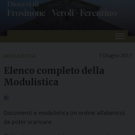
Skip
Diocesi di
Frosinone - Veroli - Ferentino
to
content
7 Giugno 2017
MODULISTICA
Elenco completo della
Modulistica
Documenti e modulistica (in ordine alfabetico)
da poter scaricare: