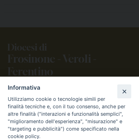
Diocesi di
Frosinone - Veroli -
Ferentino
Informativa
CONTATTI
Utilizziamo cookie o tecnologie simili per
viale Volsci 105 (ex via dei Monti Lepini)
finalità tecniche e, con il tuo consenso, anche per
03100 Frosinone (FR)
altre finalità ("interazioni e funzionalità semplici",
tel. 0775.290973 - 0775.290852
"miglioramento dell'esperienza", "misurazione" e
curia@diocesifrosinone.it
"targeting e pubblicità") come specificato nella
cookie policy.