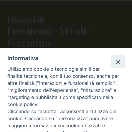
Diocesi di
Frosinone - Veroli -
Ferentino
Informativa
CONTATTI
Utilizziamo cookie o tecnologie simili per
viale Volsci 105 (ex via dei Monti Lepini)
finalità tecniche e, con il tuo consenso, anche per
03100 Frosinone (FR)
altre finalità ("interazioni e funzionalità semplici",
tel. 0775.290973 - 0775.290852
"miglioramento dell'esperienza", "misurazione" e
curia@diocesifrosinone.it
"targeting e pubblicità") come specificato nella
cookie policy.
Cliccando su "accetta" acconsenti all'utilizzo dei
SEGUICI SU
cookie. Cliccando su "personalizza" puoi avere
maggiori informazioni sui cookie utilizzati e