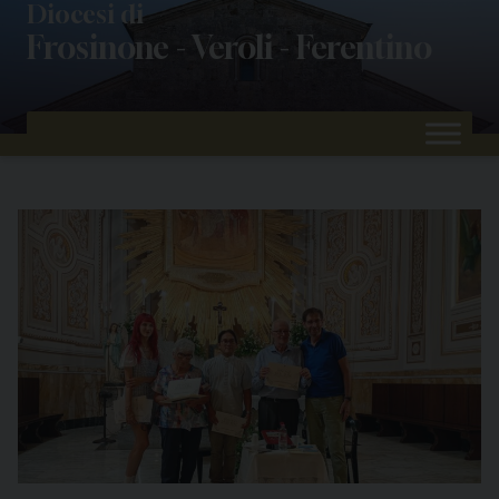
Skip
Diocesi di
Frosinone - Veroli - Ferentino
to
content