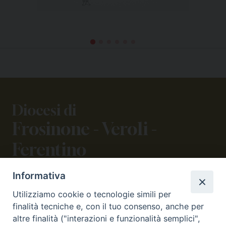
Diocesi di
Frosinone - Veroli -
Ferentino
Informativa
CONTATTI
Utilizziamo cookie o tecnologie simili per
viale Volsci 105 (ex via dei Monti Lepini)
finalità tecniche e, con il tuo consenso, anche per
03100 Frosinone (FR)
altre finalità ("interazioni e funzionalità semplici",