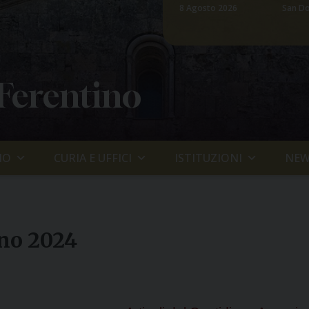
8 Agosto 2026
San Do
 Ferentino
IO
CURIA E UFFICI
ISTITUZIONI
NEW
nno 2024