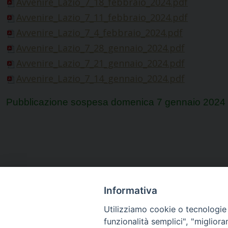
Avvenire_Lazio_7_18_febbraio_2024.pdf
Avvenire_Lazio_7_11_febbraio_2024.pdf
Avvenire_Lazio_7_4_febbraio_2024.pdf
Avvenire_Lazio_7_28_gennaio_2024.pdf
Avvenire_Lazio_7_21_gennaio_2024.pdf
Avvenire_Lazio_7_14_gennaio_2024.pdf
Pubblicazione sospesa domenica 7 gennaio 2024
Informativa
Utilizziamo cookie o tecnologie s
funzionalità semplici", "miglior