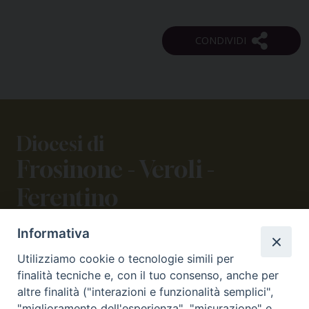
Diocesi di
Frosinone - Veroli -
Ferentino
Informativa
CONTATTI
Utilizziamo cookie o tecnologie simili per
viale Volsci 105 (ex via dei Monti Lepini)
finalità tecniche e, con il tuo consenso, anche per
03100 Frosinone (FR)
altre finalità ("interazioni e funzionalità semplici",
tel. 0775.290973 - 0775.290852
"miglioramento dell'esperienza", "misurazione" e