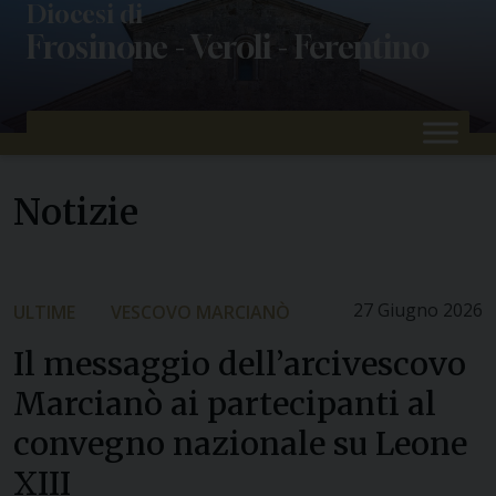
Skip
Diocesi di
Frosinone - Veroli - Ferentino
to
content
Notizie
27 Giugno 2026
ULTIME
VESCOVO MARCIANÒ
Il messaggio dell’arcivescovo
Marcianò ai partecipanti al
convegno nazionale su Leone
XIII