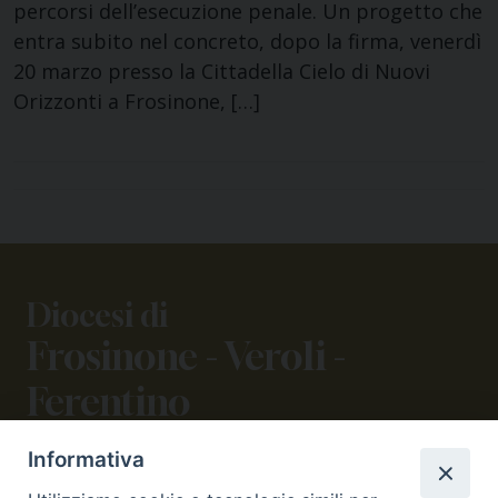
percorsi dell’esecuzione penale. Un progetto che
entra subito nel concreto, dopo la firma, venerdì
20 marzo presso la Cittadella Cielo di Nuovi
Orizzonti a Frosinone, […]
Diocesi di
Frosinone - Veroli -
Ferentino
Informativa
CONTATTI