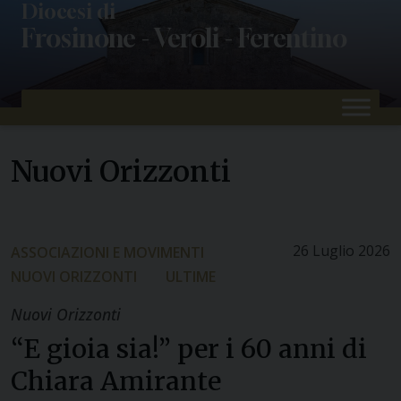
Skip
Diocesi di
Frosinone - Veroli - Ferentino
to
content
Nuovi Orizzonti
26 Luglio 2026
ASSOCIAZIONI E MOVIMENTI
NUOVI ORIZZONTI
ULTIME
Nuovi Orizzonti
“E gioia sia!” per i 60 anni di
Chiara Amirante