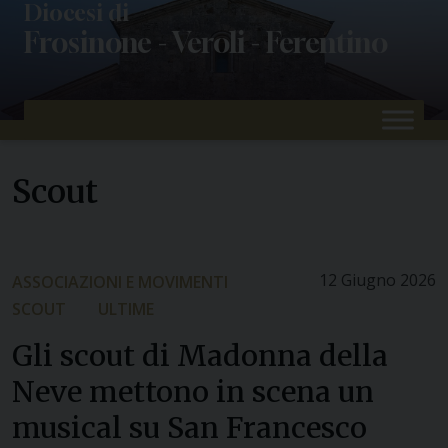
Skip
Diocesi di
Frosinone - Veroli - Ferentino
to
content
Scout
12 Giugno 2026
ASSOCIAZIONI E MOVIMENTI
SCOUT
ULTIME
Gli scout di Madonna della
Neve mettono in scena un
musical su San Francesco