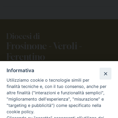
Diocesi di
Frosinone - Veroli -
Ferentino
Informativa
CONTATTI
Utilizziamo cookie o tecnologie simili per
viale Volsci 105 (ex via dei Monti Lepini)
finalità tecniche e, con il tuo consenso, anche per
03100 Frosinone (FR)
altre finalità ("interazioni e funzionalità semplici",
tel. 0775.290973 - 0775.290852
"miglioramento dell'esperienza", "misurazione" e
curia@diocesifrosinone.it
"targeting e pubblicità") come specificato nella
cookie policy.