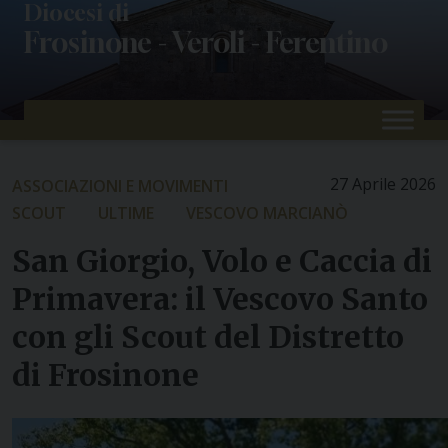
Skip
Diocesi di
Frosinone - Veroli - Ferentino
to
content
27 Aprile 2026
ASSOCIAZIONI E MOVIMENTI
SCOUT
ULTIME
VESCOVO MARCIANÒ
San Giorgio, Volo e Caccia di
Primavera: il Vescovo Santo
con gli Scout del Distretto
di Frosinone