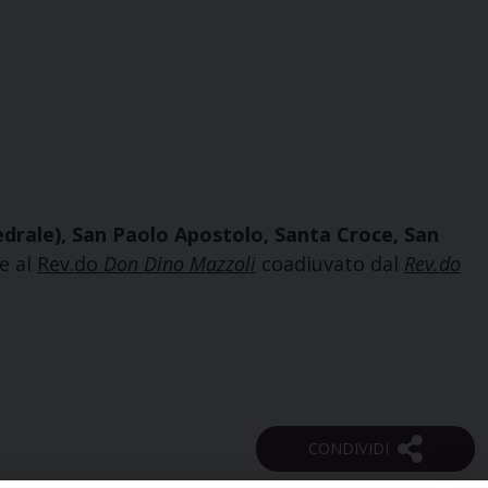
drale), San Paolo Apostolo, Santa Croce, San
e al
Rev.do
Don Dino Mazzoli
coadiuvato dal
Rev.do