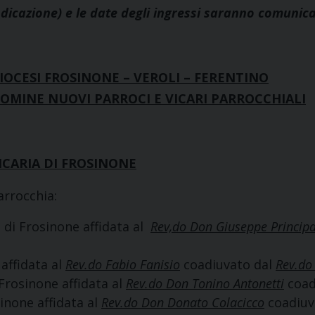
ndicazione) e le date degli ingressi saranno comunic
IOCESI FROSINONE – VEROLI – FERENTINO
OMINE NUOVI PARROCI E VICARI PARROCCHIALI
ICARIA DI FROSINONE
arrocchia:
di Frosinone affidata al
Rev,do
Don Giuseppe Principa
affidata al
Rev.do Fabio Fanisio
coadiuvato dal
Rev.do
Frosinone affidata al
Rev.do Don Tonino Antonetti
coad
inone affidata al
Rev.do Don Donato Colacicco
coadiuv