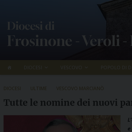
Skip
to
content
Diocesi di
Frosinone - Veroli -
DIOCESI
VESCOVO
POPOLO DI D
DIOCESI
ULTIME
VESCOVO MARCIANÒ
Tutte le nomine dei nuovi par
L
e