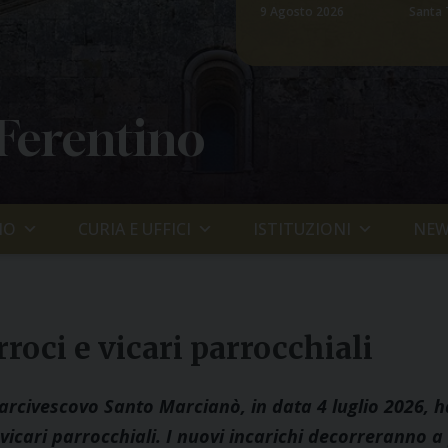
9 Agosto 2026
Santa 
 Ferentino
IO
CURIA E UFFICI
ISTITUZIONI
NEW
roci e vicari parrocchiali
’arcivescovo Santo Marcianò, in data 4 luglio 2026, 
 vicari parrocchiali. I nuovi incarichi decorreranno 