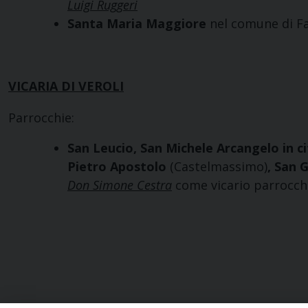
Luigi Ruggeri
Santa Maria Maggiore
nel comune di Fa
VICARIA DI VEROLI
Parrocchie:
San Leucio, San Michele Arcangelo in c
Pietro Apostolo
(Castelmassimo)
, San 
Don Simone Cestra
come vicario parrocch