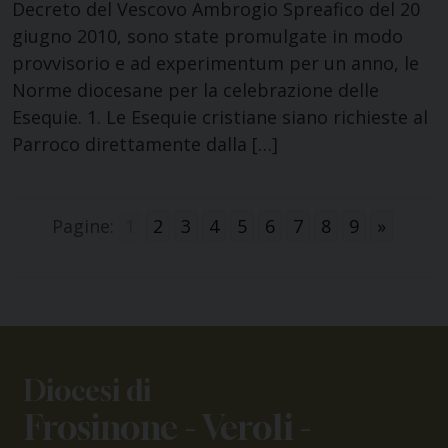
Decreto del Vescovo Ambrogio Spreafico del 20
giugno 2010, sono state promulgate in modo
provvisorio e ad experimentum per un anno, le
Norme diocesane per la celebrazione delle
Esequie. 1. Le Esequie cristiane siano richieste al
Parroco direttamente dalla […]
Pagine:
1
2
3
4
5
6
7
8
9
»
Diocesi di
Frosinone - Veroli -