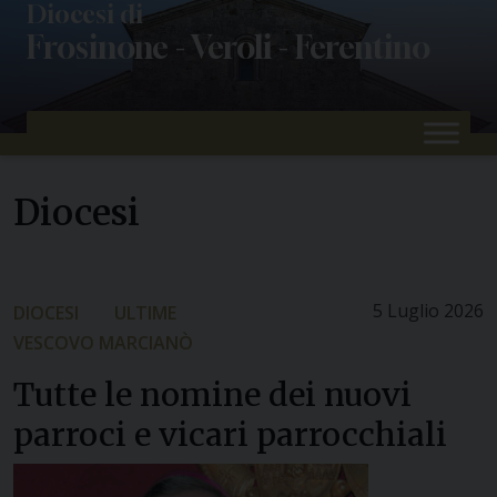
Skip
Diocesi di
Frosinone - Veroli - Ferentino
to
content
Diocesi
5 Luglio 2026
DIOCESI
ULTIME
VESCOVO MARCIANÒ
Tutte le nomine dei nuovi
parroci e vicari parrocchiali