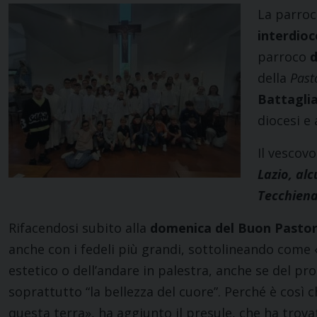
La parroc
interdioc
parroco
d
della
Past
Battaglia
diocesi e
Il vescov
Lazio, al
Tecchiena
Rifacendosi subito alla
domenica del Buon Pastor
anche con i fedeli più grandi, sottolineando come 
estetico o dell’andare in palestra, anche se del p
soprattutto “la bellezza del cuore”. Perché è così c
questa terra», ha aggiunto il presule, che ha trov