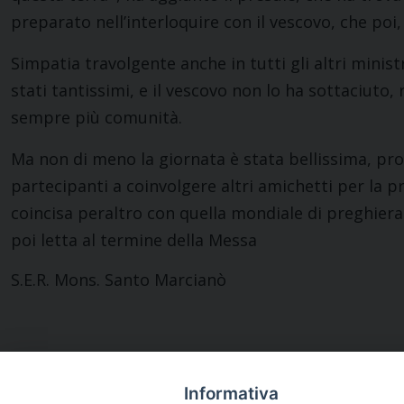
preparato nell’interloquire con il vescovo, che poi,
Simpatia travolgente anche in tutti gli altri minis
stati tantissimi, e il vescovo non lo ha sottaciuto,
sempre più comunità.
Ma non di meno la giornata è stata bellissima, pros
partecipanti a coinvolgere altri amichetti per la pr
coincisa peraltro con quella mondiale di preghiera
poi letta al termine della Messa
S.E.R. Mons. Santo Marcianò
Informativa