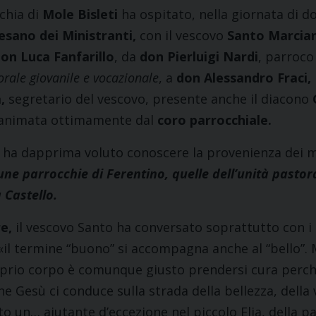
chia di
Mole Bisleti
ha ospitato, nella giornata di d
esano dei Ministranti,
con il vescovo
Santo Marcia
on Luca Fanfarillo
, da
don Pierluigi Nardi
, parroco
orale giovanile e vocazionale
, a
don Alessandro Fraci,
,
segretario del vescovo, presente anche il diacono
 animata ottimamente dal
coro parrocchiale.
o ha dapprima voluto conoscere la provenienza dei mi
cune parrocchie di Ferentino, quelle dell’unità pasto
 Castello.
e,
il vescovo Santo ha conversato soprattutto con i 
«il termine “buono” si accompagna anche al “bello”. 
roprio corpo è comunque giusto prendersi cura perché
he Gesù ci conduce sulla strada della bellezza, della
ato un… aiutante d’eccezione nel piccolo Elia, della