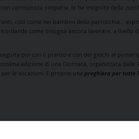
 con corrisposta simpatia, lo ha insignito dello zucc
tranti, così come nei bambini della parrocchia… aspir
 ricordando come bisogna ancora lavorare, a livello di
eguita poi con il pranzo e con dei giochi al pomerig
ossima edizione di una Giornata, organizzata dalle Pa
 per le vocazioni. E proprio una
preghiera per tutte 