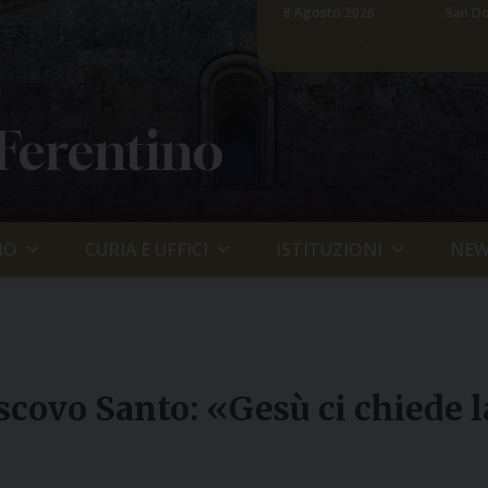
8 Agosto 2026
San Do
 Ferentino
IO
CURIA E UFFICI
ISTITUZIONI
NEW
scovo Santo: «Gesù ci chiede l