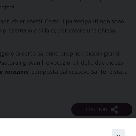
hetto!
anti chierichetti. Certo, i partecipanti non sono
 presbiterio e di laici, per creare una Chiesa
gio e di certo saranno proprio i piccoli grandi
storali giovanili e vocazionali delle due diocesi,
le vocazioni
, composta dal vescovo Santo, è stata