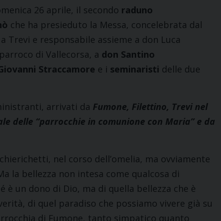
omenica 26 aprile, il secondo
raduno
nò
che ha presieduto la Messa, concelebrata dal
 a Trevi e responsabile assieme a don Luca
parroco di Vallecorsa, a
don Santino
Giovanni Straccamore
e i
seminaristi
delle due
nistranti, arrivati da
Fumone, Filettino, Trevi nel
rale delle “parrocchie in comunione con Maria” e da
chierichetti, nel corso dell’omelia, ma ovviamente
Ma la bellezza non intesa come qualcosa di
 è un dono di Dio, ma di quella bellezza che è
 verità, di quel paradiso che possiamo vivere già su
 parrocchia di Fumone, tanto simpatico quanto