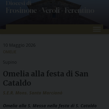
Skip
Diocesi di
Frosinone - Veroli - Ferentino
to
content
10 Maggio 2026
OMELIE
Supino
Omelia alla festa di San
Cataldo
S.E.R. Mons. Santo Marcianò
Omelia alla S. Messa nella festa di S. Cataldo