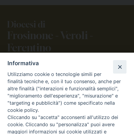
Diocesi di
Frosinone - Veroli -
Ferentino
Informativa
CONTATTI
Utilizziamo cookie o tecnologie simili per
viale Volsci 105 (ex via dei Monti Lepini)
finalità tecniche e, con il tuo consenso, anche per
03100 Frosinone (FR)
altre finalità ("interazioni e funzionalità semplici",
tel. 0775.290973 - 0775.290852
"miglioramento dell'esperienza", "misurazione" e
curia@diocesifrosinone.it
"targeting e pubblicità") come specificato nella
cookie policy.
Cliccando su "accetta" acconsenti all'utilizzo dei
SEGUICI SU
cookie. Cliccando su "personalizza" puoi avere
maggiori informazioni sui cookie utilizzati e