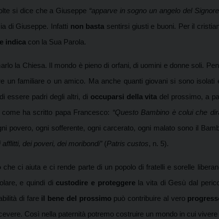
 volte si dice che a Giuseppe
“apparve in sogno un angelo del Signore
zia di Giuseppe. Infatti
non basta
sentirsi giusti e buoni. Per il cris
e indica
con la Sua Parola.
lo la Chiesa. Il mondo è pieno di orfani, di uomini e donne soli. Pen
un familiare o un amico. Ma anche quanti giovani si sono isolati e fat
di essere padri degli altri, di
occuparsi della vita
del prossimo, a pa
, come ha scritto papa Francesco:
“Questo Bambino è colui che dirà: 
ni povero, ogni sofferente, ogni carcerato, ogni malato sono il Ba
 afflitti, dei poveri, dei moribondi”
(
Patris custos
, n. 5).
o
che ci aiuta e ci rende parte di un popolo di fratelli e sorelle libera
olare, e quindi di
custodire e proteggere
la vita di Gesù dal peric
bilità di fare
il bene del prossimo
può contribuire al vero
progres
icevere. Così nella paternità potremo costruire un mondo in cui vivere