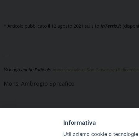
* Articolo pubblicato il 12 agosto 2021 sul sito
InTerris.it
(disponi
—
Anno speciale di San Giuseppe (8 dicembr
Si legga anche l’articolo
Mons. Ambrogio Spreafico
Informativa
Utilizziamo cookie o tecnologie s