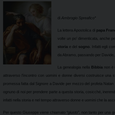
di
Ambrogio Spreafico*
La lettera Apostolica di
papa Fran
volte un po’ dimenticata, anche 
storia
e del
sogno
. Infatti egli 
da Abramo, passando per Davide, 
La genealogia nella
Bibbia
non è u
attraverso l’incontro con uomini e donne diversi costruisce una 
promessa fatta dal Signore a Davide per mezzo del profeta Natan (
ognuno di noi per prendere parte a questa storia, cosicché, inerend
infatti nella storia e nel tempo attraverso donne e uomini che la as
Per questo Giuseppe viene chiamato
“giusto”
, non tanto per una g