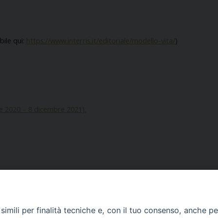
bile qui:
https://www.interris.it/editoriale/modello-vita/
)
e 2020 – 8 dicembre 2021).
imili per finalità tecniche e, con il tuo consenso, anche per 