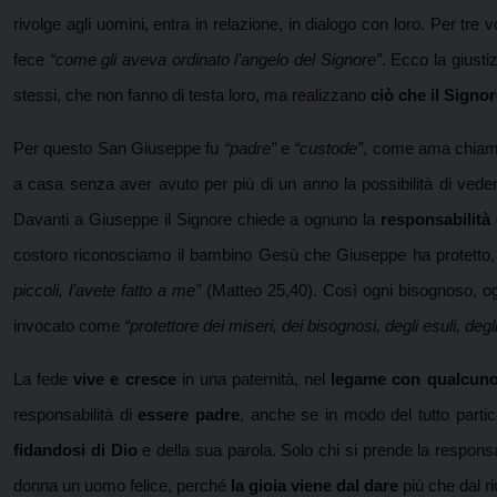
rivolge agli uomini, entra in relazione, in dialogo con loro. Per tre
fece
“come gli aveva ordinato l’angelo del Signore”
. Ecco la giusti
stessi, che non fanno di testa loro, ma realizzano
ciò che il Signor
Per questo San Giuseppe fu
“padre”
e
“custode”
, come ama chiamar
a casa senza aver avuto per più di un anno la possibilità di vedere 
Davanti a Giuseppe il Signore chiede a ognuno la
responsabilità
costoro riconosciamo il bambino Gesù che Giuseppe ha protetto
piccoli, l’avete fatto a me”
(Matteo 25,40). Così ogni bisognoso, og
invocato come
“protettore dei miseri, dei bisognosi, degli esuli, degli
La fede
vive e cresce
in una paternità, nel
legame con qualcun
responsabilità di
essere padre
, anche se in modo del tutto partic
fidandosi di Dio
e della sua parola. Solo chi si prende la responsa
donna un uomo felice, perché
la gioia viene dal dare
più che dal r