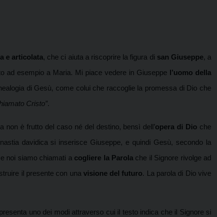
a e articolata
, che ci aiuta a riscoprire la figura di
san Giuseppe
, a
etto ad esempio a Maria. Mi piace vedere in Giuseppe
l’uomo della
 genealogia di Gesù, come colui che raccoglie la promessa di Dio che
hiamato Cristo”
.
non è frutto del caso né del destino, bensì dell’
opera di Dio
che
inastia davidica si inserisce Giuseppe, e quindi Gesù, secondo la
i e noi siamo chiamati a
cogliere la Parola
che il Signore rivolge ad
struire il presente con una
visione del futuro
. La parola di Dio vive
ppresenta uno dei modi attraverso cui il testo indica che il Signore si