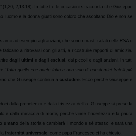
”
(1,20; 2,13.19). In tutte tre le occasioni si racconta che Giuseppe
tiano l’uomo e la donna giusti sono coloro che ascoltano Dio e non se
siamo ad esempio agli anziani, che sono rimasti isolati nelle RSA o
icano a ritrovarsi con gli altri, a ricostruire rapporti di amicizia.
rtire
dagli ultimi e dagli esclusi
, dai piccoli e dagli anziani. In tutti
“Tutto quello che avete fatto a uno solo di questi miei fratelli più
mbino che Giuseppe continua a
custodire
. Ecco perché Giuseppe è
ndoci dalla prepotenza e dalla tristezza dell’io. Giuseppe si prese la
olo e dalla minaccia di morte, perché vinse l’incertezza e la paura
so umano
della storia e cambierà il mondo e sé stesso, e sarà una
 la
fraternità universale
, come papa Francesco ci ha chiesto.