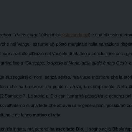
cesco
“Patris corde”
(disponibile
cliccando qui
) è una riflessione
ricc
perché nei Vangeli assume un posto marginale nella narrazione risp
compare anzitutto all’inizio del Vangelo di Matteo a conclusione della
arriva fino a
“Giuseppe, lo sposo di Maria, dalla quale è nato Gesù, c
n susseguirsi di nomi senza senso, ma vuole mostrare che la storia 
storia che ha un senso, un punto di arrivo, un compimento. Nella d
2 Samuele 7. La storia di Dio con l’umanità passa tra le generazion
oci all’interno di una fede che attraversa le generazioni, possiamo co
coltano e ne fanno
motivo di vita
.
iustizia innata, ma perché
ha ascoltato Dio
. Il sogno nella Bibbia ra