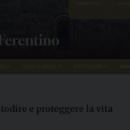
6 Agosto 2026
Festa 
 Ferentino
IO
CURIA E UFFICI
ISTITUZIONI
NEW
todire e proteggere la vita