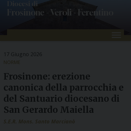
Skip
Diocesi di
Frosinone - Veroli - Ferentino
to
content
17 Giugno 2026
NORME
Frosinone: erezione
canonica della parrocchia e
del Santuario diocesano di
San Gerardo Maiella
S.E.R. Mons. Santo Marcianò