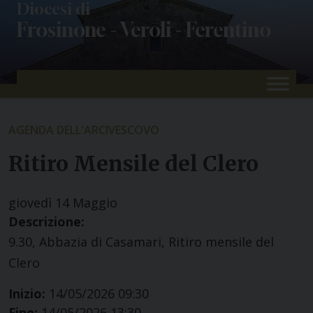
Skip
Diocesi di
Frosinone - Veroli - Ferentino
to
content
AGENDA DELL'ARCIVESCOVO
Ritiro Mensile del Clero
giovedì
14
Maggio
Descrizione:
9.30, Abbazia di Casamari, Ritiro mensile del
Clero
Inizio:
14/05/2026 09:30
Fine:
14/05/2026 13:30