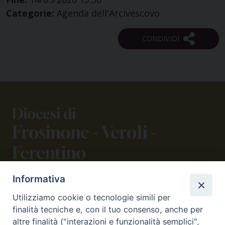
Categorie:
Agenda dell'Arcivescovo
Diocesi di
Frosinone - Veroli -
Ferentino
Informativa
CONTATTI
Utilizziamo cookie o tecnologie simili per
viale Volsci 105 (ex via dei Monti Lepini)
finalità tecniche e, con il tuo consenso, anche per
03100 Frosinone (FR)
altre finalità ("interazioni e funzionalità semplici",