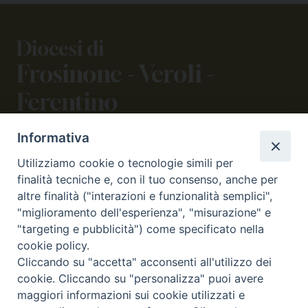
Diocesi di
Frosinone - Veroli -
Ferentino
Informativa
CONTATTI
Utilizziamo cookie o tecnologie simili per
viale Volsci 105 (ex via dei Monti Lepini)
finalità tecniche e, con il tuo consenso, anche per
03100 Frosinone (FR)
altre finalità ("interazioni e funzionalità semplici",
tel. 0775.290973 - 0775.290852
"miglioramento dell'esperienza", "misurazione" e
curia@diocesifrosinone.it
"targeting e pubblicità") come specificato nella
cookie policy.
Cliccando su "accetta" acconsenti all'utilizzo dei
SEGUICI SU
cookie. Cliccando su "personalizza" puoi avere
maggiori informazioni sui cookie utilizzati e