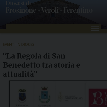
Skip
Diocesi di
Frosinone - Veroli - Ferentino
to
content
EVENTI IN DIOCESI
“La Regola di San
Benedetto tra storia e
attualità”