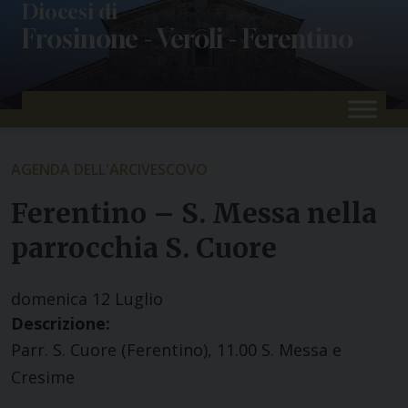
Skip
Diocesi di
Frosinone - Veroli - Ferentino
to
content
AGENDA DELL'ARCIVESCOVO
Ferentino – S. Messa nella
parrocchia S. Cuore
domenica
12
Luglio
Descrizione:
Parr. S. Cuore (Ferentino), 11.00 S. Messa e
Cresime