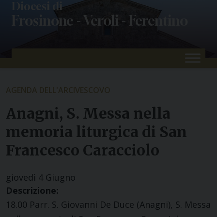
Skip
Diocesi di
Frosinone - Veroli - Ferentino
to
content
AGENDA DELL'ARCIVESCOVO
Anagni, S. Messa nella
memoria liturgica di San
Francesco Caracciolo
giovedì
4
Giugno
Descrizione:
18.00 Parr. S. Giovanni De Duce (Anagni), S. Messa