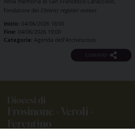
nella memoria di San Francesco Caracciolo,
fondatore dei
Chierici regolari minori
.
Inizio:
04/06/2026 18:00
Fine:
04/06/2026 19:00
Categorie:
Agenda dell'Arcivescovo
Diocesi di
Frosinone - Veroli -
Ferentino