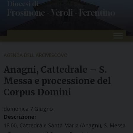
Skip
Diocesi di
Frosinone - Veroli - Ferentino
to
content
AGENDA DELL'ARCIVESCOVO
Anagni, Cattedrale – S.
Messa e processione del
Corpus Domini
domenica
7
Giugno
Descrizione:
18.00, Cattedrale Santa Maria (Anagni), S. Messa