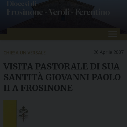
Skip
Diocesi di
Frosinone - Veroli - Ferentino
to
content
26 Aprile 2007
CHIESA UNIVERSALE
VISITA PASTORALE DI SUA
SANTITÀ GIOVANNI PAOLO
II A FROSINONE