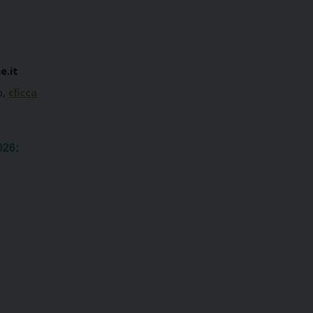
e.it
o
,
clicca
2026
: