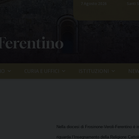
7 Agosto 2026
Santi S
 Ferentino
IO
CURIA E UFFICI
ISTITUZIONI
NEW
Nella diocesi di Frosinone-Veroli-Ferentino è is
riguarda l’Insegnamento della Religione Cattol