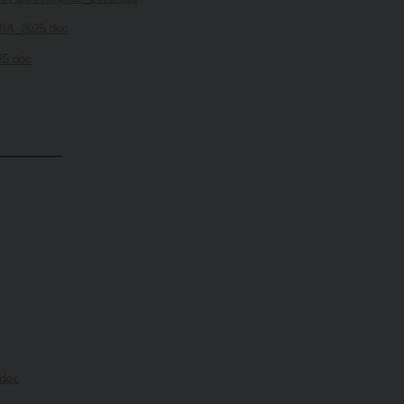
A_2025.doc
5.doc
_________
.doc