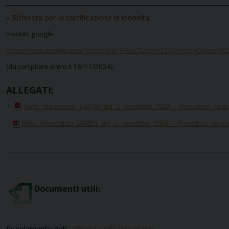
______________________________________________________
–
Richiesta per la certificazione di idoneità
modulo google:
https://docs.google.com/forms/d/e/1FAIpQLSeoV1OGb6Yq-xDAXdqAk
(da compilare entro il 18/11/2024)
ALLEGATI:
–
Nota_ministeriale_184796_del_5_novembre_2024_-_Procedura_concors
–
Nota_ministeriale_184801_del_5_novembre_2024_-_Procedura_concors
______________________________________________________
Documenti utili:
Regolamento dell’
Ufficio Scuola Diocesano