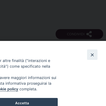
altre finalità ("interazioni e
cità") come specificato nella
SEGUICI SU
Monti Lepini)
 avere maggiori informazioni sui
sta informativa proseguirai la
52
kie policy
completa.
Accetta