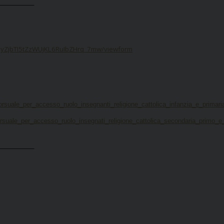
_________
2yZjbTI5tZzWUjKL6RuIbZHrq_7mw/viewform
uale_per_accesso_ruolo_insegnanti_religione_cattolica_infanzia_e_primari
uale_per_accesso_ruolo_insegnati_religione_cattolica_secondaria_primo_e
_________