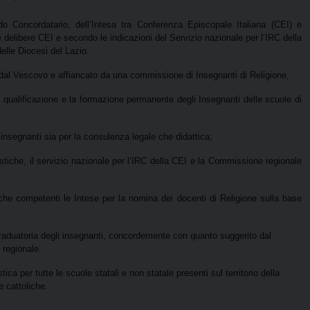
rdo Concordatario, dell’Intesa tra Conferenza Episcopale Italiana (CEI) e
e delibere CEI e secondo le indicazioni del Servizio nazionale per l’IRC della
elle Diocesi del Lazio.
o dal Vescovo e affiancato da una commissione di Insegnanti di Religione,
la qualificazione e la formazione permanente degli Insegnanti delle scuole di
i insegnanti sia per la consulenza legale che didattica;
lastiche, il servizio nazionale per l’IRC della CEI e la Commissione regionale
iche competenti le Intese per la nomina dei docenti di Religione sulla base
a graduatoria degli insegnanti, concordemente con quanto suggerito dal
 regionale.
tica per tutte le scuole statali e non statale presenti sul territorio della
 cattoliche.