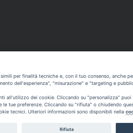
imili per finalità tecniche e, con il tuo consenso, anche per 
amento dell'esperienza", "misurazione" e "targeting e pubbli
CONTATTI
no
viale Volsci 105 (ex via dei 
i all'utilizzo dei cookie. Cliccando su "personalizza" puoi
03100 Frosinone (FR)
re le tue preferenze. Cliccando su "rifiuta" o chiudendo que
tel. 0775.290973 - 0775.2908
okie tecnici. Ulteriori informazioni sono disponibili nella
coo
curia@diocesifrosinone.it
Rifiuta