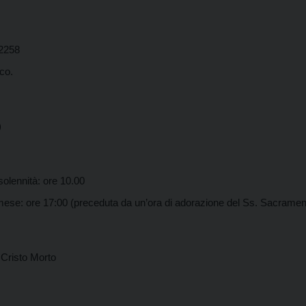
22258
sco.
o)
lennità: ore 10.00
 17:00 (preceduta da un’ora di adorazione del Ss. Sacramen
 Cristo Morto