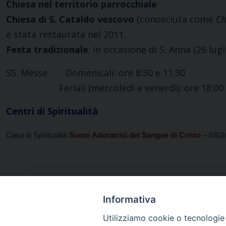
Chiesa nel territorio parrocchiale
Chiesa di S. Cataldo vescovo
(conosciuta come
Ch
è stata restaurata nel 2011.
Festa tradizionale
: in occasione di S. Anna (26 lug
SS. Messe Domenicali: ore 8:30 e 11:30
Feriali (mercoledì e venerdì): ore 18:00
Centri di Spiritualità
Casa di Spiritualità
Suore Adoratrici del Sangue di Cristo
– 03010
Informativa
Utilizziamo cookie o tecnologie s