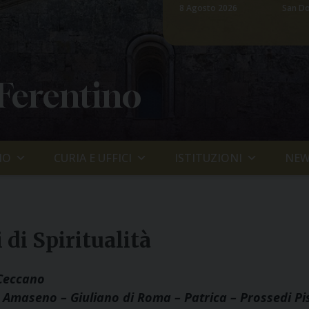
8 Agosto 2026
San Do
 Ferentino
IO
CURIA E UFFICI
ISTITUZIONI
NEW
 di Spiritualità
 Ceccano
–
Amaseno
–
Giuliano di Roma
–
Patrica
–
Prossedi Pi