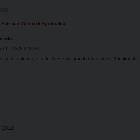
appa
Patrica e Centri di Spiritualità
ostolo
tro 1 – 0775 222258
ile settecentesco, è tra le chiese più grandi della diocesi. Attualment
a (2012)