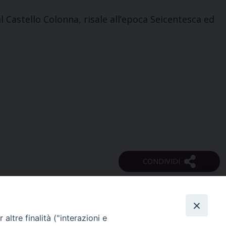
l Castello Colonna, risale all’epoca Seicentesca ed
altre finalità ("interazioni e