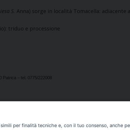
iesa S.
Anna) sorge
in località Tomacella: adiacente a
lio): triduo e processione
 Patrica – tel. 0775/222008
imili per finalità tecniche e, con il tuo consenso, anche per 