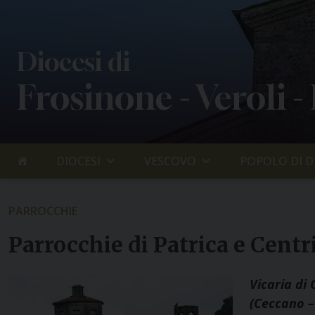
Skip
to
content
Diocesi di
Frosinone - Veroli -
DIOCESI
VESCOVO
POPOLO DI D
PARROCCHIE
Parrocchie di Patrica e Centri
Vicaria di
(
Ceccano