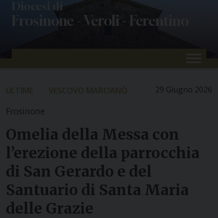
Skip
Diocesi di
Frosinone - Veroli - Ferentino
to
content
29 Giugno 2026
ULTIME
VESCOVO MARCIANÒ
Frosinone
Omelia della Messa con
l’erezione della parrocchia
di San Gerardo e del
Santuario di Santa Maria
delle Grazie