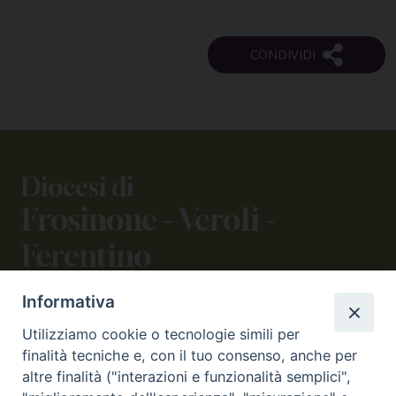
Diocesi di
Frosinone - Veroli -
Ferentino
Informativa
CONTATTI
Utilizziamo cookie o tecnologie simili per
viale Volsci 105 (ex via dei Monti Lepini)
finalità tecniche e, con il tuo consenso, anche per
03100 Frosinone (FR)
altre finalità ("interazioni e funzionalità semplici",