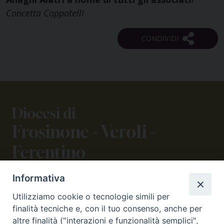
Concetta Coppotelli
Diocesi di
Frosinone - Veroli -
Ferentino
Informativa
CONTATTI
Utilizziamo cookie o tecnologie simili per
viale Volsci 105 (ex via dei Monti Lepini)
finalità tecniche e, con il tuo consenso, anche per
03100 Frosinone (FR)
altre finalità ("interazioni e funzionalità semplici",