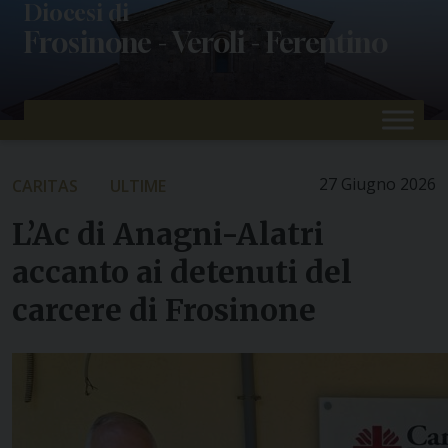
Skip
Diocesi di
Frosinone - Veroli - Ferentino
to
content
27 Giugno 2026
CARITAS
ULTIME
L’Ac di Anagni-Alatri
accanto ai detenuti del
carcere di Frosinone