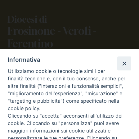
Diocesi di
Frosinone - Veroli -
Ferentino
Informativa
CONTATTI
Utilizziamo cookie o tecnologie simili per
viale Volsci 105 (ex via dei Monti Lepini)
finalità tecniche e, con il tuo consenso, anche per
03100 Frosinone (FR)
altre finalità ("interazioni e funzionalità semplici",
tel. 0775.290973 - 0775.290852
"miglioramento dell'esperienza", "misurazione" e
curia@diocesifrosinone.it
"targeting e pubblicità") come specificato nella
cookie policy.
Cliccando su "accetta" acconsenti all'utilizzo dei
SEGUICI SU
cookie. Cliccando su "personalizza" puoi avere
maggiori informazioni sui cookie utilizzati e
personalizzare le tue preferenze. Cliccando su