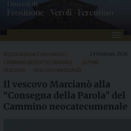
Skip
Diocesi di
Frosinone - Veroli - Ferentino
to
content
24 Febbraio 2026
ASSOCIAZIONI E MOVIMENTI
CAMMINO NEOCATECUMENALE
ULTIME
VESCOVO
VESCOVO MARCIANÒ
Il vescovo Marcianò alla
“Consegna della Parola” del
Cammino neocatecumenale