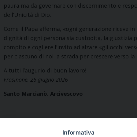
paura ma da governare con discernimento e responsa
dell’Unicità di Dio.
Come il Papa afferma, «ogni generazione riceve in 
dignità di ogni persona sia custodita, la giustizia 
compito e cogliere l’invito ad alzare «gli occhi ver
per ciascuno di noi la strada per crescere verso la
A tutti l’augurio di buon lavoro!
Frosinone, 26 giugno 2026
Santo Marcianò, Arcivescovo
Informativa