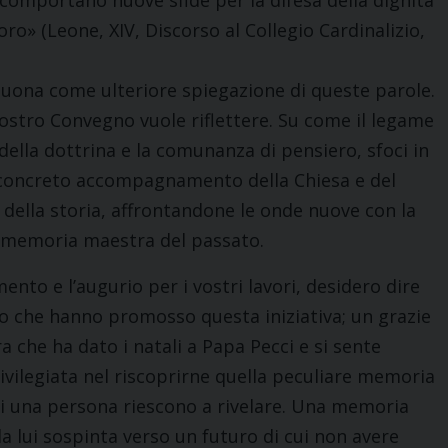
he comportano nuove sfide per la difesa della dignità
oro» (Leone, XIV, Discorso al Collegio Cardinalizio,
suona come ulteriore spiegazione di queste parole.
nostro Convegno vuole riflettere. Su come il legame
 della dottrina e la comunanza di pensiero, sfoci in
n concreto accompagnamento della Chiesa e del
della storia, affrontandone le onde nuove con la
la memoria maestra del passato.
nto e l’augurio per i vostri lavori, desidero dire
oro che hanno promosso questa iniziativa; un grazie
a che ha dato i natali a Papa Pecci e si sente
ivilegiata nel riscoprirne quella peculiare memoria
 di una persona riescono a rivelare. Una memoria
a lui sospinta verso un futuro di cui non avere