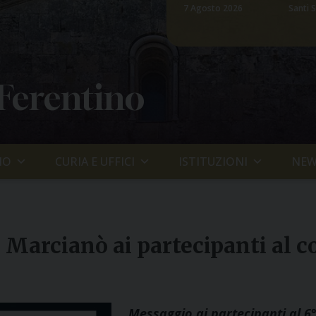
7 Agosto 2026
Santi S
 Ferentino
IO
CURIA E UFFICI
ISTITUZIONI
NEW
o Marcianò ai partecipanti al
Messaggio ai partecipanti al 6