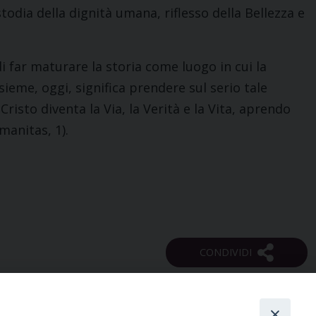
dia della dignità umana, riflesso della Bellezza e
i far maturare la storia come luogo in cui la
sieme, oggi, significa prendere sul serio tale
risto diventa la Via, la Verità e la Vita, aprendo
manitas, 1).