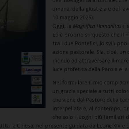
dell’intelligenza artificiale, c
umana, della giustizia e del lav
10 maggio 2025).
Oggi, la
Magnifica Humanitas
ri
Ed è proprio su questo che il 
tra i due Pontefici, lo sviluppo
azione pastorale. Sia, cioè, u
mondo ad attraversare il mare 
luce profetica della Parola e 
Nel formulare il mio compiacime
un grazie speciale a tutti col
che viene dal Pastore della terr
interpellata e, al contempo, pr
che solo i luoghi più familiari
tta la Chiesa, nel presente guidata da Leone XIV e d