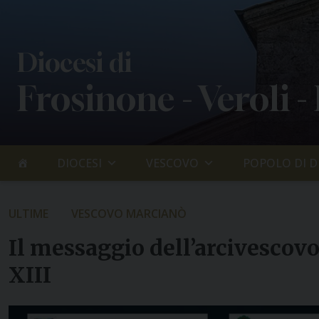
Skip
to
content
Diocesi di
Frosinone - Veroli -
DIOCESI
VESCOVO
POPOLO DI D
ULTIME
VESCOVO MARCIANÒ
Il messaggio dell’arcivescov
XIII