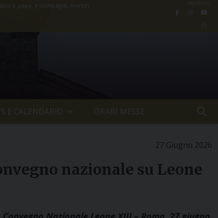
seguici su
isto II, papa, e compagni, martiri
S E CALENDARIO
ORARI MESSE
27 Giugno 2026
 convegno nazionale su Leone
° Convegno Nazionale Leone XIII – Roma, 27 giugno