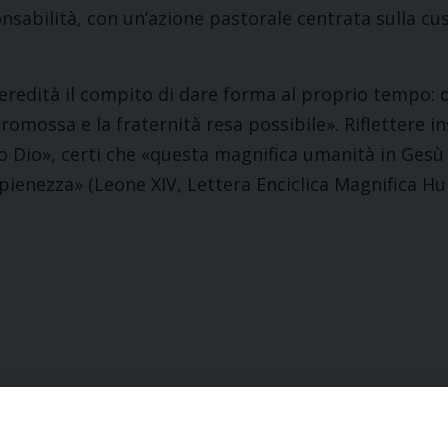
bilità, con un’azione pastorale centrata sulla custo
eredità il compito di dare forma al proprio tempo: d
promossa e la fraternità resa possibile». Riflettere in
so Dio», certi che «questa magnifica umanità in Gesù C
 pienezza» (Leone XIV, Lettera Enciclica Magnifica Hu