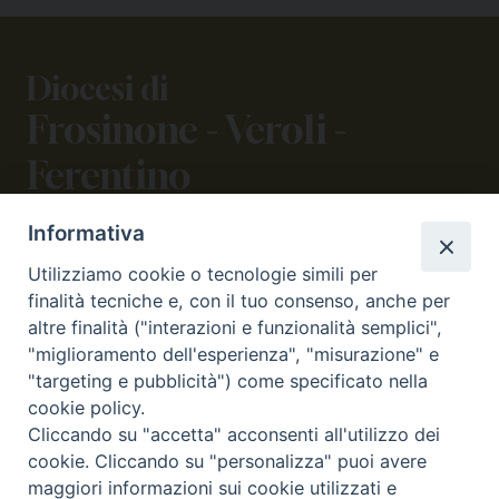
Diocesi di
Frosinone - Veroli -
Ferentino
Informativa
CONTATTI
Utilizziamo cookie o tecnologie simili per
viale Volsci 105 (ex via dei Monti Lepini)
finalità tecniche e, con il tuo consenso, anche per
03100 Frosinone (FR)
altre finalità ("interazioni e funzionalità semplici",
tel. 0775.290973 - 0775.290852
"miglioramento dell'esperienza", "misurazione" e
curia@diocesifrosinone.it
"targeting e pubblicità") come specificato nella
cookie policy.
Cliccando su "accetta" acconsenti all'utilizzo dei
SEGUICI SU
cookie. Cliccando su "personalizza" puoi avere
maggiori informazioni sui cookie utilizzati e