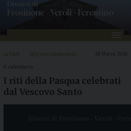
Skip
Diocesi di
Frosinone - Veroli - Ferentino
to
content
28 Marzo 2026
ULTIME
VESCOVO MARCIANÒ
Il calendario
I riti della Pasqua celebrati
dal Vescovo Santo