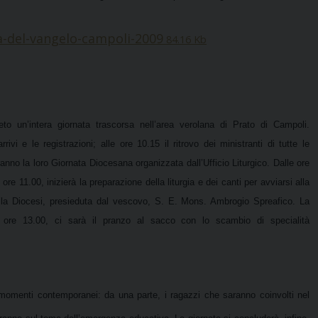
ia-del-vangelo-campoli-2009
84.16 Kb
o un’intera giornata trascorsa nell’area verolana di Prato di Campoli.
rivi e le registrazioni; alle ore 10.15 il ritrovo dei ministranti di tutte le
anno la loro Giornata Diocesana organizzata dall’
Ufficio Liturgico
. Dalle ore
ore 11.00, inizierà la preparazione della liturgia e dei canti per avviarsi alla
ella Diocesi, presieduta dal vescovo, S. E. Mons. Ambrogio Spreafico. La
e ore 13.00, ci sarà il pranzo al sacco con lo scambio di specialità
 momenti contemporanei: da una parte, i ragazzi che saranno coinvolti nel