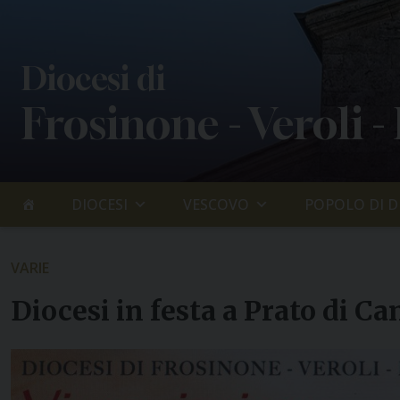
Skip
to
content
Diocesi di
Frosinone - Veroli -
DIOCESI
VESCOVO
POPOLO DI D
VARIE
Diocesi in festa a Prato di C