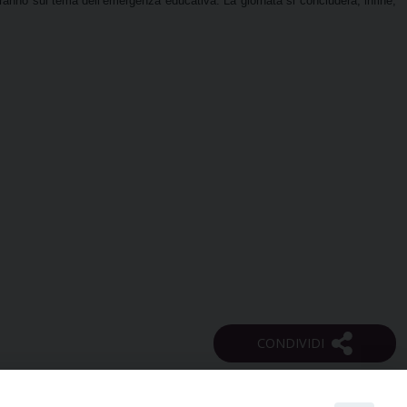
etteranno sul tema dell’emergenza educativa. La giornata si concluderà, infine,