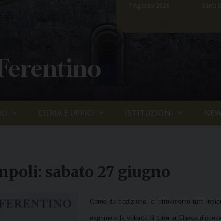
7 Agosto 2026
Santi S
 Ferentino
IO
CURIA E UFFICI
ISTITUZIONI
NEW
ampoli: sabato 27 giugno
Come da tradizione, ci ritroveremo tutti insiem
esprimere la volontà di tutta
la Chiesa
diocesan