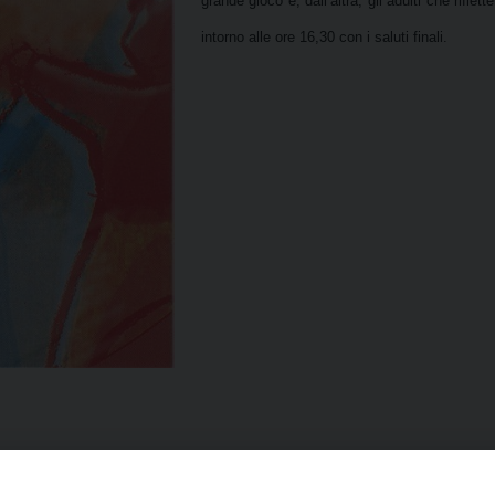
grande gioco e, dall’altra, gli adulti che rifl
intorno alle ore 16,30 con i saluti finali.