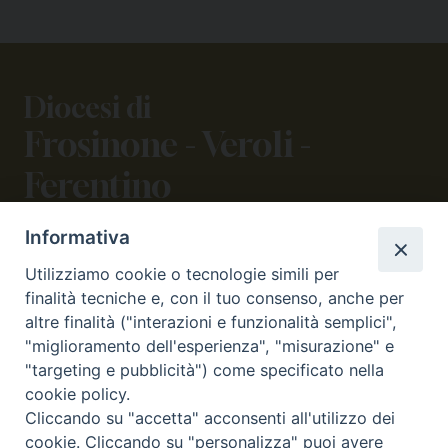
Diocesi di
Frosinone - Veroli -
Ferentino
Informativa
CONTATTI
Utilizziamo cookie o tecnologie simili per
viale Volsci 105 (ex via dei Monti Lepini)
finalità tecniche e, con il tuo consenso, anche per
03100 Frosinone (FR)
altre finalità ("interazioni e funzionalità semplici",
tel. 0775.290973 - 0775.290852
"miglioramento dell'esperienza", "misurazione" e
curia@diocesifrosinone.it
"targeting e pubblicità") come specificato nella
cookie policy.
Cliccando su "accetta" acconsenti all'utilizzo dei
SEGUICI SU
cookie. Cliccando su "personalizza" puoi avere