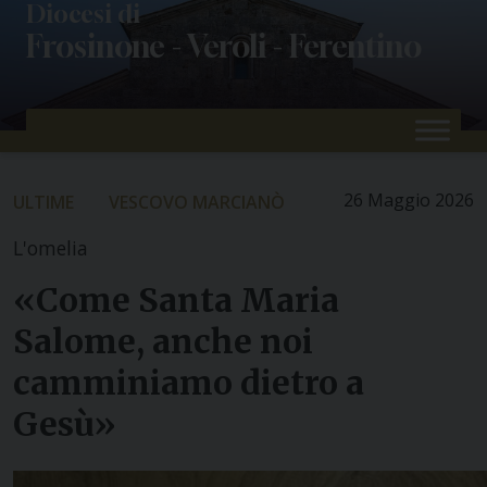
Skip
Diocesi di
Frosinone - Veroli - Ferentino
to
content
26 Maggio 2026
ULTIME
VESCOVO MARCIANÒ
L'omelia
«Come Santa Maria
Salome, anche noi
camminiamo dietro a
Gesù»