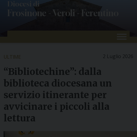
Skip
Diocesi di
Frosinone - Veroli - Ferentino
to
content
2 Luglio 2026
ULTIME
“Bibliotechine”: dalla
biblioteca diocesana un
servizio itinerante per
avvicinare i piccoli alla
lettura