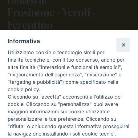
Diocesi di
Frosinone - Veroli -
Ferentino
Informativa
CONTATTI
Utilizziamo cookie o tecnologie simili per
viale Volsci 105 (ex via dei Monti Lepini)
finalità tecniche e, con il tuo consenso, anche per
03100 Frosinone (FR)
altre finalità ("interazioni e funzionalità semplici",
tel. 0775.290973 - 0775.290852
"miglioramento dell'esperienza", "misurazione" e
curia@diocesifrosinone.it
"targeting e pubblicità") come specificato nella
cookie policy.
Cliccando su "accetta" acconsenti all'utilizzo dei
SEGUICI SU
cookie. Cliccando su "personalizza" puoi avere
maggiori informazioni sui cookie utilizzati e
personalizzare le tue preferenze. Cliccando su
"rifiuta" o chiudendo questa informativa proseguirai
la navigazione installando i soli cookie tecnici.