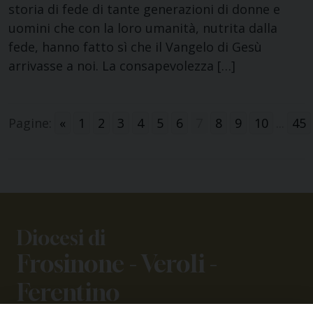
storia di fede di tante generazioni di donne e
uomini che con la loro umanità, nutrita dalla
fede, hanno fatto sì che il Vangelo di Gesù
arrivasse a noi. La consapevolezza […]
Pagine:
«
1
2
3
4
5
6
7
8
9
10
...
45
Diocesi di
Frosinone - Veroli -
Ferentino