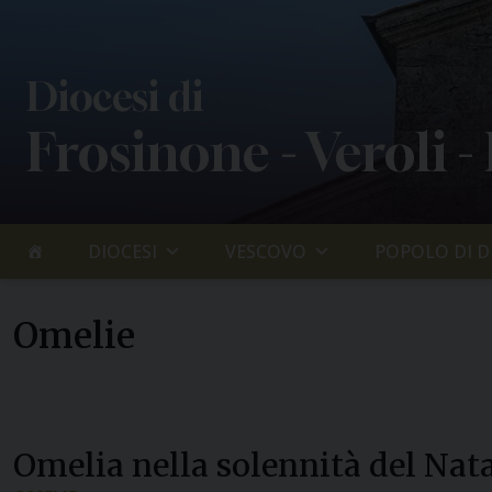
Skip
to
content
Diocesi di
Frosinone - Veroli -
DIOCESI
VESCOVO
POPOLO DI D
Omelie
Omelia nella solennità del Nat