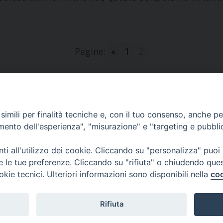
Pagine:
«
1
2
imili per finalità tecniche e, con il tuo consenso, anche per 
amento dell'esperienza", "misurazione" e "targeting e pubbli
CONTATTI
no
viale Volsci 105 (ex via dei 
i all'utilizzo dei cookie. Cliccando su "personalizza" puoi
03100 Frosinone (FR)
re le tue preferenze. Cliccando su "rifiuta" o chiudendo que
tel. 0775.290973 - 0775.2908
okie tecnici. Ulteriori informazioni sono disponibili nella
coo
curia@diocesifrosinone.it
Rifiuta