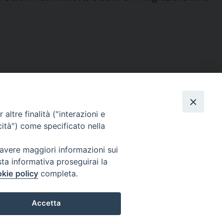
altre finalità ("interazioni e
cità") come specificato nella
SEGUICI SU
Monti Lepini)
 avere maggiori informazioni sui
sta informativa proseguirai la
52
kie policy
completa.
Accetta