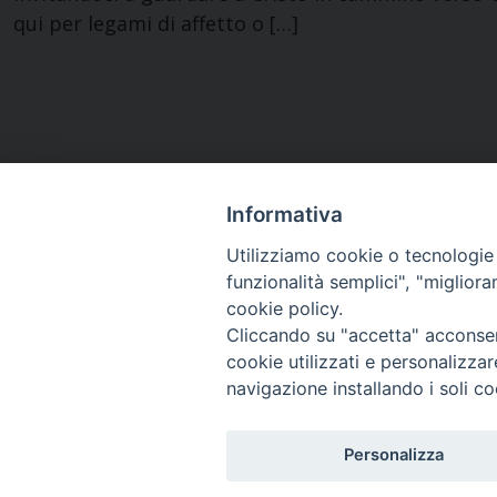
qui per legami di affetto o […]
Informativa
Utilizziamo cookie o tecnologie s
funzionalità semplici", "miglior
Diocesi di
cookie policy.
Frosinone - Veroli - Ferenti
Cliccando su "accetta" acconsent
cookie utilizzati e personalizza
navigazione installando i soli co
Personalizza