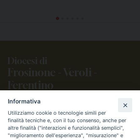
Diocesi di
Frosinone - Veroli -
Ferentino
Informativa
CONTATTI
Utilizziamo cookie o tecnologie simili per
viale Volsci 105 (ex via dei Monti Lepini)
finalità tecniche e, con il tuo consenso, anche per
03100 Frosinone (FR)
altre finalità ("interazioni e funzionalità semplici",
tel. 0775.290973 - 0775.290852
"miglioramento dell'esperienza", "misurazione" e