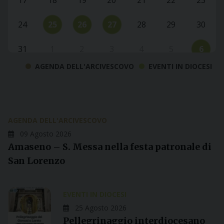
17
18
19
20
21
22
23
24
25
26
27
28
29
30
31
1
2
3
4
5
6
AGENDA DELL'ARCIVESCOVO
EVENTI IN DIOCESI
AGENDA DELL'ARCIVESCOVO
09 Agosto 2026
Amaseno – S. Messa nella festa patronale di
San Lorenzo
EVENTI IN DIOCESI
25 Agosto 2026
Pellegrinaggio interdiocesano