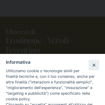
Diocesi di
Frosinone - Veroli -
Ferentino
Informativa
CONTATTI
Utilizziamo cookie o tecnologie simili per
viale Volsci 105 (ex via dei Monti Lepini)
finalità tecniche e, con il tuo consenso, anche per
03100 Frosinone (FR)
altre finalità ("interazioni e funzionalità semplici",
tel. 0775.290973 - 0775.290852
"miglioramento dell'esperienza", "misurazione" e
curia@diocesifrosinone.it
"targeting e pubblicità") come specificato nella
cookie policy.
Cliccando su "accetta" acconsenti all'utilizzo dei