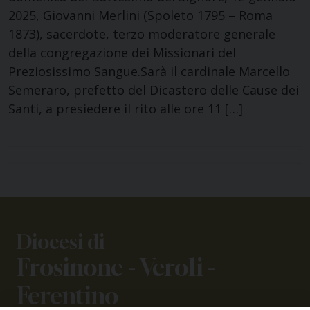
2025, Giovanni Merlini (Spoleto 1795 – Roma
1873), sacerdote, terzo moderatore generale
della congregazione dei Missionari del
Preziosissimo Sangue.Sarà il cardinale Marcello
Semeraro, prefetto del Dicastero delle Cause dei
Santi, a presiedere il rito alle ore 11 […]
Diocesi di
Frosinone - Veroli -
Ferentino