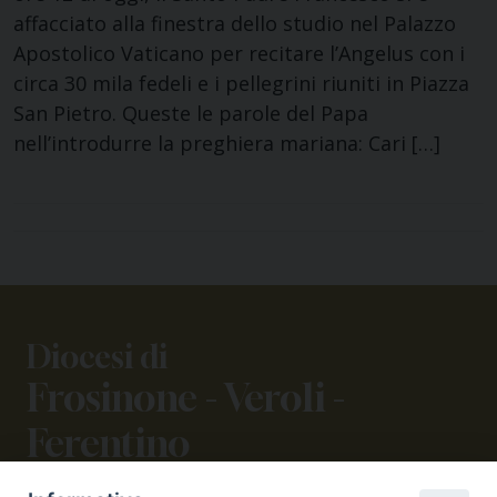
affacciato alla finestra dello studio nel Palazzo
Apostolico Vaticano per recitare l’Angelus con i
circa 30 mila fedeli e i pellegrini riuniti in Piazza
San Pietro. Queste le parole del Papa
nell’introdurre la preghiera mariana: Cari […]
Diocesi di
Frosinone - Veroli -
Ferentino