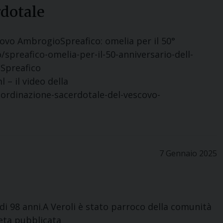
rdotale
scovo AmbrogioSpreafico: omelia per il 50°
spreafico-omelia-per-il-50-anniversario-dell-
 Spreafico
– il video della
-ordinazione-sacerdotale-del-vescovo-
7 Gennaio 2025
 di 98 anni.A Veroli è stato parroco della comunità
leta pubblicata