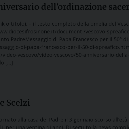
niversario dell’ordinazione sace
ink o titolo): – il testo completo della omelia del Ve
ww.diocesifrosinone.it/documenti/vescovo-spreafico/
anto PadreMessaggio di Papa Francesco per il 50° di
saggio-di-papa-francesco-per-il-50-di-spreafico.html 
/video-vescovo/video-vescovo/50-anniversario-della
lo […]
e Scelzi
rnato alla casa del Padre il 3 gennaio scorso all’età
lli, per una ventina di anni. Di seguito la news comp