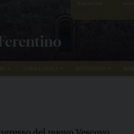
8 Agosto 2026
San Do
 Ferentino
IO
CURIA E UFFICI
ISTITUZIONI
NEW
ingresso del nuovo Vescovo