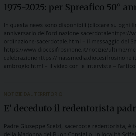
1975-2025: per Spreafico 50° an
In questa news sono disponibili (cliccare su ogni l
anniversario dell’ordinazione sacerdotalehttps://w
ordinazione-sacerdotale.html – il messaggio del S
https://www.diocesifrosinone.it/notizie/ultime/mes
celebrazionehttps://massmedia.diocesifrosinone.it
ambrogio.html – il video con le interviste – l’artico
NOTIZIE DAL TERRITORIO
E’ deceduto il redentorista padr
Padre Giuseppe Scelzi, sacerdote redentorista, è to
della Madonna del Buon Consiglio, in località Scife